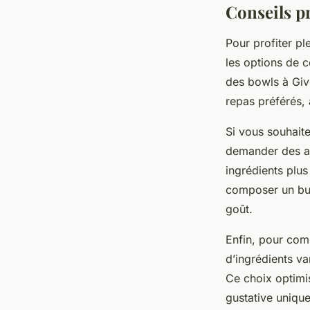
Conseils p
Pour profiter pl
les options de
des bowls à Givo
repas préférés,
Si vous souhaite
demander des aj
ingrédients plus
composer un bur
goût.
Enfin, pour comb
d’ingrédients va
Ce choix optimis
gustative uniqu