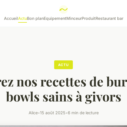
Accueil
Actu
Bon plan
Equipement
Minceur
Produit
Restaurant bar
ACTU
ez nos recettes de bur
bowls sains à givors
Alice
•
15 août 2025
•
6 min de lecture