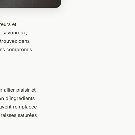
veurs et
et savoureux,
Retrouvez dans
sans compromis
llier plaisir et
ion d’ingrédients
souvent remplacée
graisses saturées