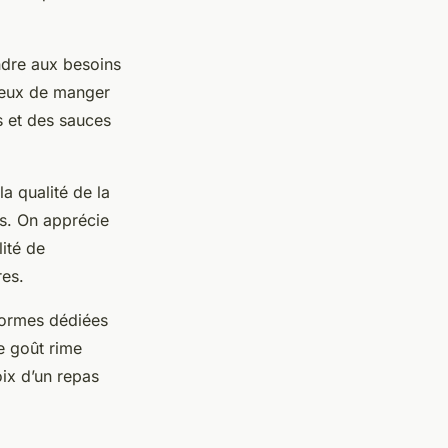
ndre aux besoins
ieux de manger
s et des sauces
la qualité de la
s. On apprécie
lité de
res.
eformes dédiées
e goût rime
oix d’un repas