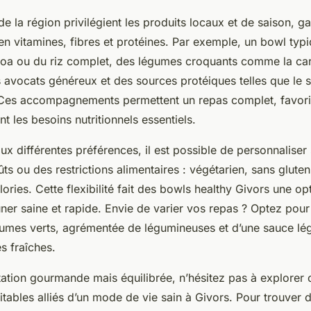
de la région privilégient les produits locaux et de saison, ga
en vitamines, fibres et protéines. Par exemple, un bowl typ
noa ou du riz complet, des légumes croquants comme la car
avocats généreux et des sources protéiques telles que le
é. Ces accompagnements permettent un repas complet, favoris
nt les besoins nutritionnels essentiels.
x différentes préférences, il est possible de personnaliser
ts ou des restrictions alimentaires : végétarien, sans gluten
ories. Cette flexibilité fait des bowls healthy Givors une op
ner saine et rapide. Envie de varier vos repas ? Optez pou
umes verts, agrémentée de légumineuses et d’une sauce lé
es fraîches.
ation gourmande mais équilibrée, n’hésitez pas à explorer 
itables alliés d’un mode de vie sain à Givors. Pour trouver d