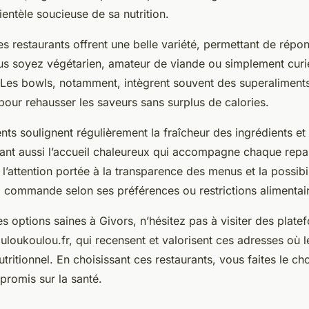
ientèle soucieuse de sa nutrition.
s restaurants offrent une belle variété, permettant de répo
us soyez végétarien, amateur de viande ou simplement cur
 Les bowls, notamment, intègrent souvent des superaliment
pour rehausser les saveurs sans surplus de calories.
ents soulignent régulièrement la fraîcheur des ingrédients et 
tant aussi l’accueil chaleureux qui accompagne chaque repa
 l’attention portée à la transparence des menus et la possibi
a commande selon ses préférences ou restrictions alimentai
s options saines à Givors, n’hésitez pas à visiter des plat
ukoulou.fr, qui recensent et valorisent ces adresses où l
utritionnel. En choisissant ces restaurants, vous faites le ch
promis sur la santé.