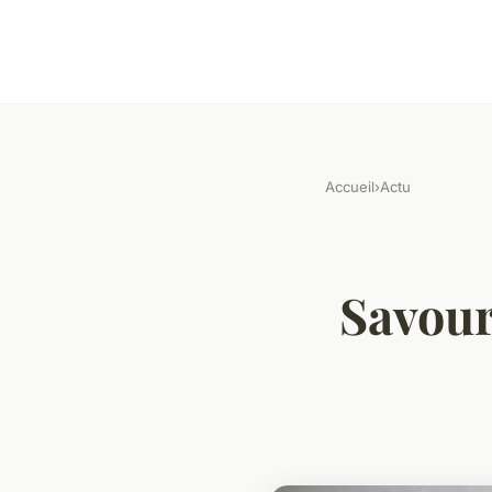
Accueil
›
Actu
Savour