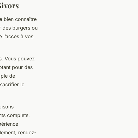
Givors
de bien connaître
 des burgers ou
e l’accès à vos
ous. Vous pouvez
ptant pour des
mple de
acrifier le
aisons
nts complets.
périence
ilement, rendez-