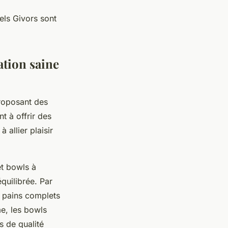
els Givors sont
ation saine
proposant des
t à offrir des
 allier plaisir
et bowls à
quilibrée. Par
 pains complets
e, les bowls
 de qualité