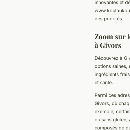
innovantes et dé
www.kouloukoulou
des priorités.
Zoom sur l
à Givors
Découvrez à Giv
options saines, 
ingrédients frai
et santé.
Parmi ces adres
Givors, où chaq
exemple, certai
ou sans gluten,
composés de qui