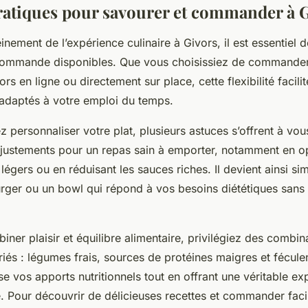
ratiques pour savourer et commander à 
einement de l’expérience culinaire à Givors, il est essentiel 
 commande disponibles. Que vous choisissiez de commander
rs en ligne ou directement sur place, cette flexibilité facilit
 adaptés à votre emploi du temps.
z personnaliser votre plat, plusieurs astuces s’offrent à v
ustements pour un repas sain à emporter, notamment en o
 légers ou en réduisant les sauces riches. Il devient ainsi si
ger ou un bowl qui répond à vos besoins diététiques sans s
iner plaisir et équilibre alimentaire, privilégiez des combin
riés : légumes frais, sources de protéines maigres et fécule
e vos apports nutritionnels tout en offrant une véritable ex
e. Pour découvrir de délicieuses recettes et commander fac