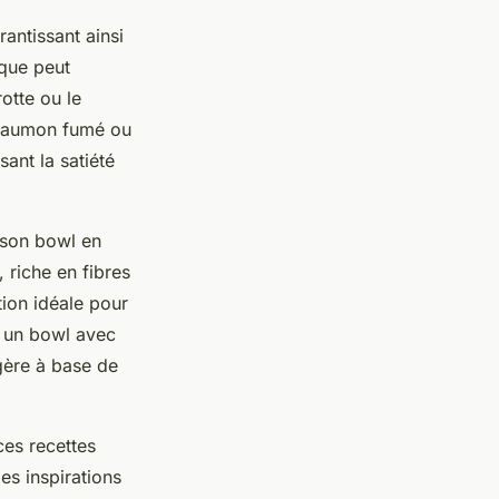
rantissant ainsi
ique peut
otte ou le
 saumon fumé ou
ant la satiété
 son bowl en
, riche en fibres
tion idéale pour
r un bowl avec
gère à base de
ces recettes
es inspirations