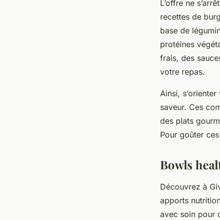
L’offre ne s’arr
recettes de burg
base de légumin
protéines végét
frais, des sauce
votre repas.
Ainsi, s’orienter
saveur. Ces comp
des plats gourm
Pour goûter ces
Bowls heal
Découvrez à Givo
apports nutritio
avec soin pour o