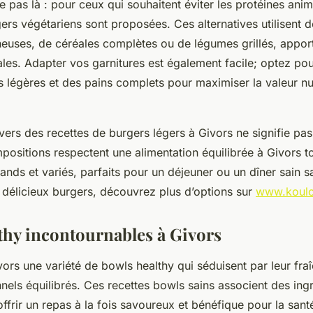
ête pas là : pour ceux qui souhaitent éviter les protéines anim
ers végétariens sont proposées. Ces alternatives utilisent d
euses, de céréales complètes ou de légumes grillés, apport
ales. Adapter vos garnitures est également facile; optez p
s légères et des pains complets pour maximiser la valeur nut
 vers des recettes de burgers légers à Givors ne signifie pas 
ositions respectent une alimentation équilibrée à Givors to
ands et variés, parfaits pour un déjeuner ou un dîner sain
 délicieux burgers, découvrez plus d’options sur
www.koulo
thy incontournables à Givors
rs une variété de bowls healthy qui séduisent par leur fraî
nnels équilibrés. Ces recettes bowls sains associent des ing
ffrir un repas à la fois savoureux et bénéfique pour la sant