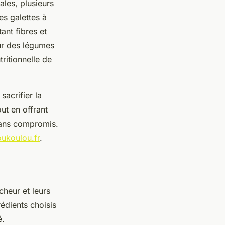
ales, plusieurs
es galettes à
ant fibres et
our des légumes
ritionnelle de
sacrifier la
ut en offrant
 sans compromis.
ukoulou.fr
.
cheur et leurs
rédients choisis
é.