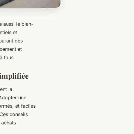
e aussi le bien-
tiels et
parant des
acement et
à tous.
implifiée
ent la
 Adopter une
rmés, et faciles
 Ces conseils
s achats