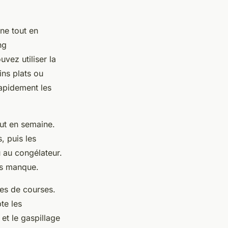
ne tout en
ng
vez utiliser la
ins plats ou
rapidement les
out en semaine.
, puis les
 au congélateur.
ps manque.
tes de courses.
te les
 et le gaspillage