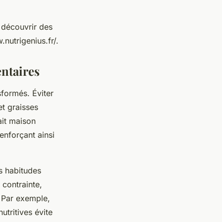
t découvrir des
nutrigenius.fr/.
entaires
sformés. Éviter
et graisses
ait maison
enforçant ainsi
es habitudes
 contrainte,
. Par exemple,
utritives évite