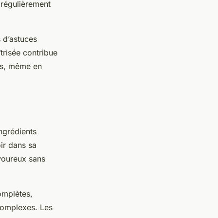
z régulièrement
 d’astuces
trisée contribue
pas, même en
ingrédients
oir dans sa
avoureux sans
omplètes,
 complexes. Les