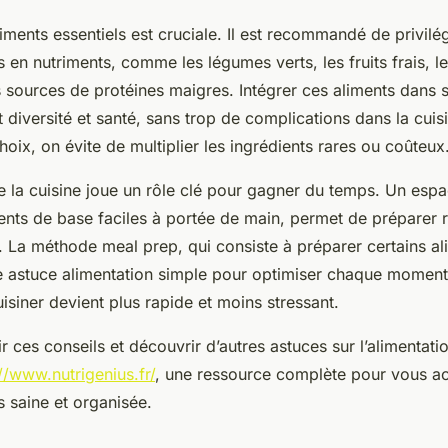
liments essentiels est cruciale. Il est recommandé de privilé
s en nutriments, comme les légumes verts, les fruits frais, l
s sources de protéines maigres. Intégrer ces aliments dans 
it diversité et santé, sans trop de complications dans la cuis
choix, on évite de multiplier les ingrédients rares ou coûteux
e la cuisine joue un rôle clé pour gagner du temps. Un esp
ients de base faciles à portée de main, permet de préparer
. La méthode meal prep, qui consiste à préparer certains al
ne astuce alimentation simple pour optimiser chaque momen
cuisiner devient plus rapide et moins stressant.
 ces conseils et découvrir d’autres astuces sur l’alimentatio
//www.nutrigenius.fr/
, une ressource complète pour vous 
s saine et organisée.