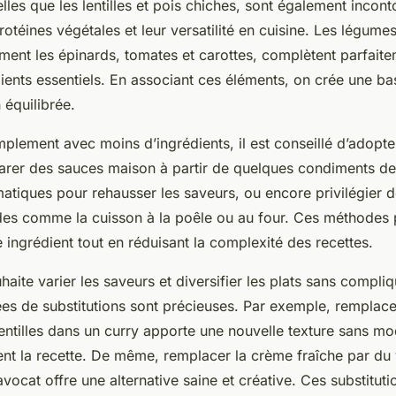
lles que les lentilles et pois chiches, sont également incon
rotéines végétales et leur versatilité en cuisine. Les légumes
ment les épinards, tomates et carottes, complètent parfaite
ents essentiels. En associant ces éléments, on crée une ba
 équilibrée.
mplement avec moins d’ingrédients, il est conseillé d’adopt
arer des sauces maison à partir de quelques condiments de 
atiques pour rehausser les saveurs, ou encore privilégier 
des comme la cuisson à la poêle ou au four. Ces méthodes 
 ingrédient tout en réduisant la complexité des recettes.
haite varier les saveurs et diversifier les plats sans compliqu
es de substitutions sont précieuses. Par exemple, remplace
entilles dans un curry apporte une nouvelle texture sans mod
t la recette. De même, remplacer la crème fraîche par du 
vocat offre une alternative saine et créative. Ces substitutio