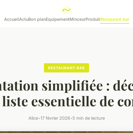
Accueil
Actu
Bon plan
Equipement
Minceur
Produit
Restaurant bar
RESTAURANT BAR
tation simplifiée : dé
 liste essentielle de co
Alice
•
17 février 2026
•
5 min de lecture