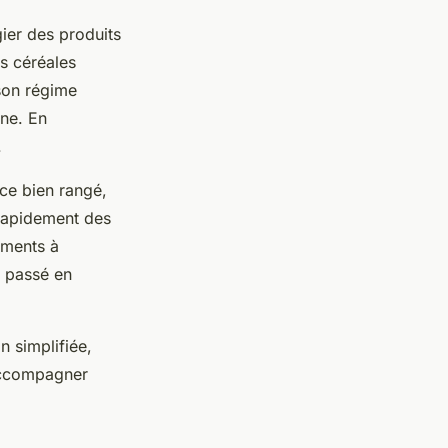
gier des produits
es céréales
son régime
ine. En
.
ace bien rangé,
 rapidement des
iments à
t passé en
n simplifiée,
accompagner