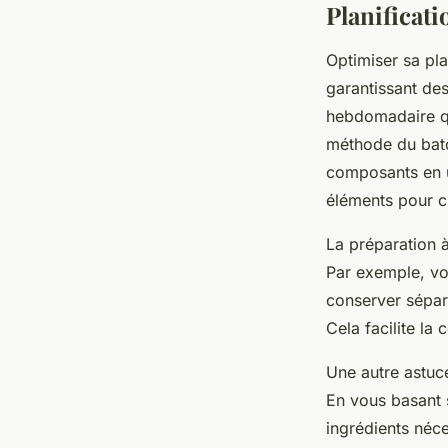
Planificati
Optimiser sa pla
garantissant de
hebdomadaire qui
méthode du batch
composants en un
éléments pour cr
La préparation à
Par exemple, vo
conserver sépar
Cela facilite l
Une autre astuce
En vous basant s
ingrédients néce